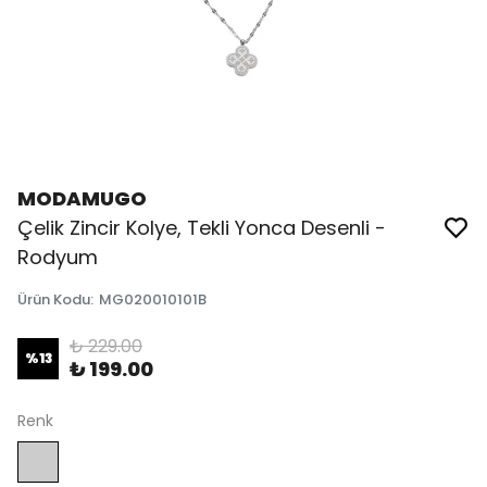
MODAMUGO
Çelik Zincir Kolye, Tekli Yonca Desenli -
Rodyum
Ürün Kodu
:
MG020010101B
₺ 229.00
%
13
₺ 199.00
Renk