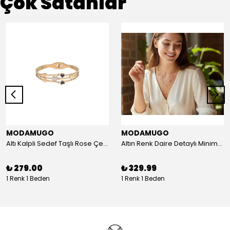
Çok Satanlar
MODAMUGO
MODAMUGO
Altı Kalpli Sedef Taşlı Rose Çelik Kelepçe Bileklik
Altın Renk Daire Detaylı Minimal Y Çelik Kolye
₺ 279.00
₺ 329.99
1 Renk 1 Beden
1 Renk 1 Beden