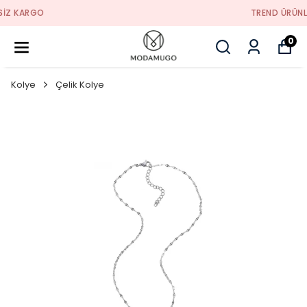
TREND ÜRÜNLER
0
Kolye
Çelik Kolye