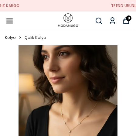
TREND ÜRÜNLER
0
Kolye
Çelik Kolye