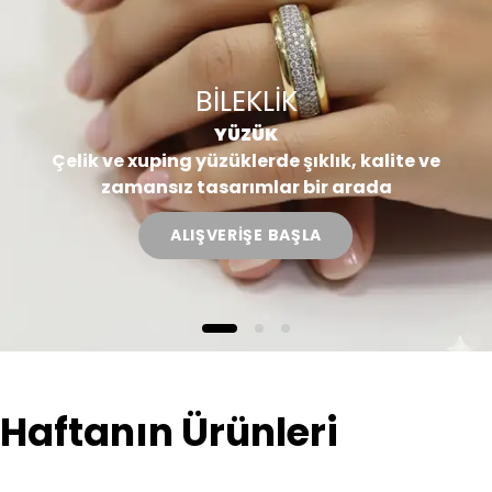
BİLEKLİK
YÜZÜK
Çelik ve xuping yüzüklerde şıklık, kalite ve
zamansız tasarımlar bir arada
ALIŞVERİŞE BAŞLA
Haftanın Ürünleri