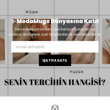
✨ ModaMugo Dünyasına Katıl
Yeni koleksiyonlardan, özel kampanyalardan ve
sadece abonelere özel fırsatlardan ilk sen haberdar ol.
IŞILTIYA KATIL