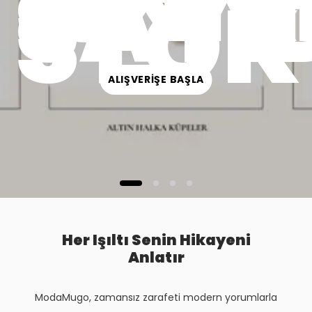
SINIR
SAYI
STOK
ALIŞVERİŞE BAŞLA
Her Işıltı Senin Hikayeni
Anlatır
ModaMugo, zamansız zarafeti modern yorumlarla