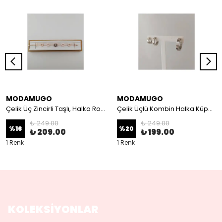
MODAMUGO
MODAMUGO
Çelik Üç Zincirli Taşlı, Halka Roma Rakamlı Bileklik - Rose
Çelik Üçlü Kombin Halka Küpe - Rodyum
₺ 249.00
₺ 249.00
%
16
%
20
₺ 209.00
₺ 199.00
1 Renk
1 Renk
KOLEKSİYONLAR