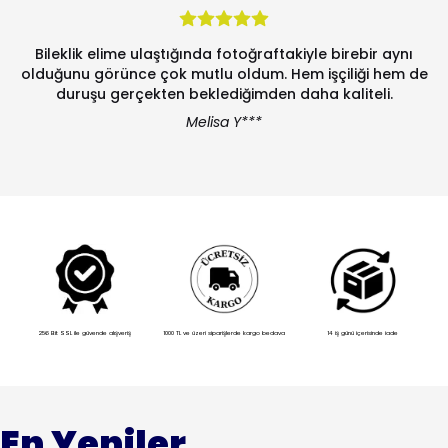
Bileklik elime ulaştığında fotoğraftakiyle birebir aynı
olduğunu görünce çok mutlu oldum. Hem işçiliği hem de
duruşu gerçekten beklediğimden daha kaliteli.
Melisa Y***
256 Bit SSL ile güvende alışveriş
1000 TL ve üzeri siparişlerde kargo bedava
14 iş günü içerisinde iade
En Yeniler