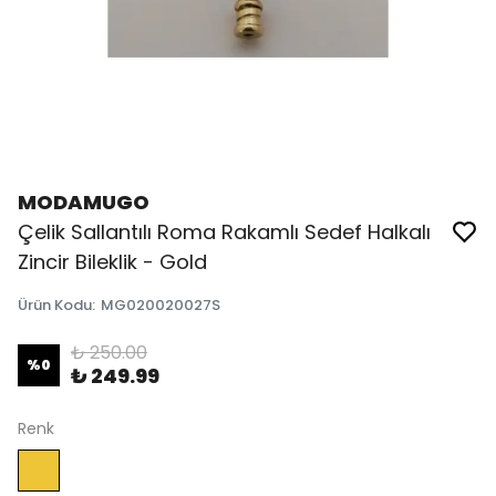
MODAMUGO
Çelik Sallantılı Roma Rakamlı Sedef Halkalı
Zincir Bileklik - Gold
Ürün Kodu
:
MG020020027S
₺ 250.00
%
0
₺ 249.99
Renk