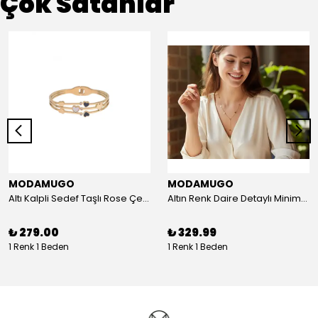
Çok Satanlar
MODAMUGO
MODAMUGO
Altı Kalpli Sedef Taşlı Rose Çelik Kelepçe Bileklik
Altın Renk Daire Detaylı Minimal Y Çelik Kolye
₺ 279.00
₺ 329.99
1 Renk 1 Beden
1 Renk 1 Beden