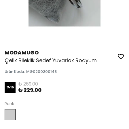
MODAMUGO
Çelik Bileklik Sedef Yuvarlak Rodyum
Ürün Kodu
:
MG020020014B
₺ 269.00
%
15
₺ 229.00
Renk