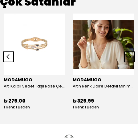
Çok Satanlar
MODAMUGO
MODAMUGO
Altı Kalpli Sedef Taşlı Rose Çelik Kelepçe Bileklik
Altın Renk Daire Detaylı Minimal Y Çelik Kolye
₺ 279.00
₺ 329.99
1 Renk 1 Beden
1 Renk 1 Beden