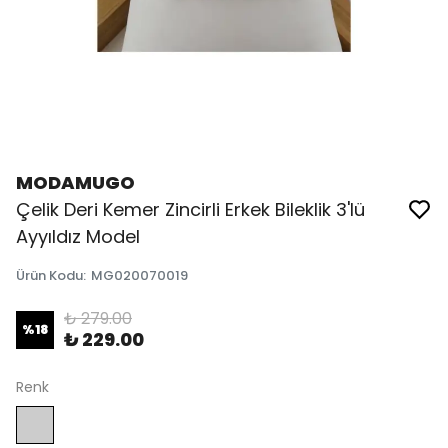
MODAMUGO
Çelik Deri Kemer Zincirli Erkek Bileklik 3'lü
Ayyıldız Model
Ürün Kodu
:
MG020070019
₺ 279.00
%
18
₺ 229.00
Renk