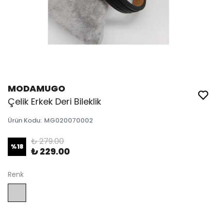
MODAMUGO
Çelik Erkek Deri Bileklik
Ürün Kodu
:
MG020070002
₺ 279.00
%
18
₺ 229.00
Renk