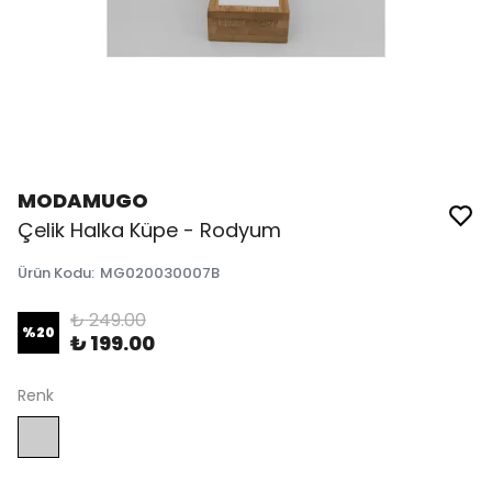
MODAMUGO
Çelik Halka Küpe - Rodyum
Ürün Kodu
:
MG020030007B
₺ 249.00
%
20
₺ 199.00
Renk