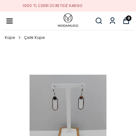
TREND ÜRÜNLER
0
Küpe
Çelik Küpe