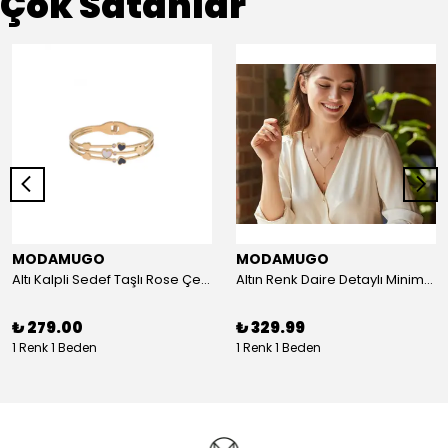
Çok Satanlar
MODAMUGO
MODAMUGO
Altı Kalpli Sedef Taşlı Rose Çelik Kelepçe Bileklik
Altın Renk Daire Detaylı Minimal Y Çelik Kolye
₺ 279.00
₺ 329.99
1 Renk 1 Beden
1 Renk 1 Beden