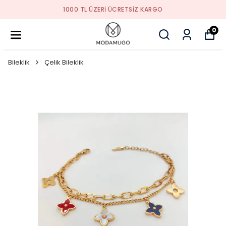
TSIZ KARGO
TREND ÜRÜNL
0
Bileklik
Çelik Bileklik