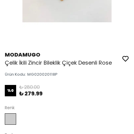
MODAMUGO
Çelik İkili Zincir Bileklik Çiçek Desenli Rose
Ürün Kodu
:
MG020020118P
₺ 280.00
%
0
₺ 279.99
Renk