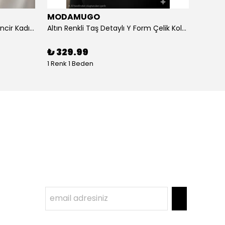
MODAMUGO
MOD
Altın Renk Kuş Figürlü iki Katlıı Zincir Kadın Y Kolye
Altın Renkli Taş Detaylı Y Form Çelik Kolye
%
3
₺ 329.99
1 Renk 1 Beden
1 Renk 