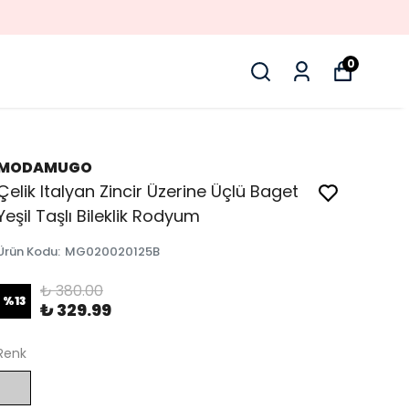
0
MODAMUGO
Çelik Italyan Zincir Üzerine Üçlü Baget
Yeşil Taşlı Bileklik Rodyum
Ürün Kodu
:
MG020020125B
₺ 380.00
%
13
₺ 329.99
Renk