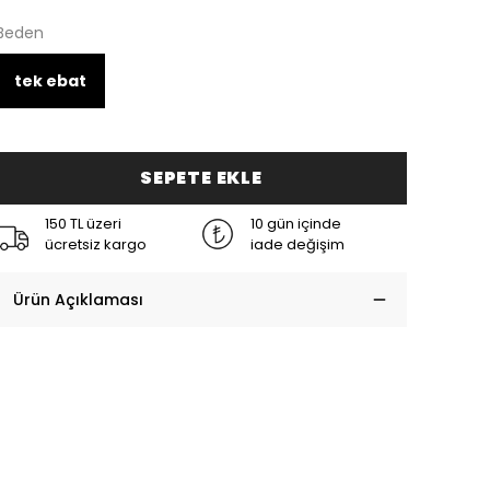
Beden
tek ebat
SEPETE EKLE
150 TL üzeri
10 gün içinde
ücretsiz kargo
iade değişim
Ürün Açıklaması