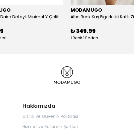
UGO
MODAMUGO
Altın Renk Daire Detaylı Minimal Y Çelik Kolye
99
₺ 349.99
eden
1 Renk 1 Beden
Hakkımızda
Gizlilik ve Güvenlik Politikası
Hizmet ve Kullanım Şartları