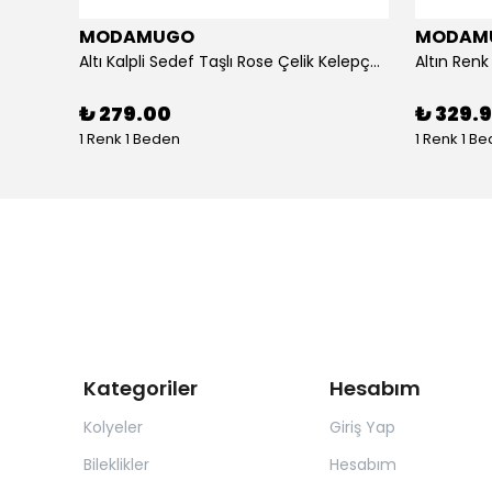
MODAMUGO
MODAM
um
Altı Kalpli Sedef Taşlı Rose Çelik Kelepçe Bileklik
₺ 279.00
₺ 329.
1 Renk 1 Beden
1 Renk 1 B
Kategoriler
Hesabım
Kolyeler
Giriş Yap
Bileklikler
Hesabım