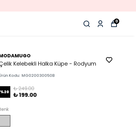
0
MODAMUGO
Çelik Kelebekli Halka Küpe - Rodyum
Ürün Kodu
:
MG020030050B
₺ 249.00
%
20
₺ 199.00
Renk