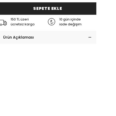
SEPETE EKLE
150 TL üzeri
10 gün içinde
ücretsiz kargo
iade değişim
Ürün Açıklaması