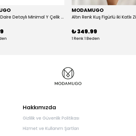
UGO
MODAMUGO
Altın Renk Daire Detaylı Minimal Y Çelik Kolye
99
₺ 349.99
eden
1 Renk 1 Beden
Hakkımızda
Gizlilik ve Güvenlik Politikası
Hizmet ve Kullanım Şartları