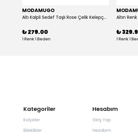
MODAMUGO
MODAM
um
Altı Kalpli Sedef Taşlı Rose Çelik Kelepçe Bileklik
₺ 279.00
₺ 329.
1 Renk 1 Beden
1 Renk 1 B
Kategoriler
Hesabım
Kolyeler
Giriş Yap
Bileklikler
Hesabım