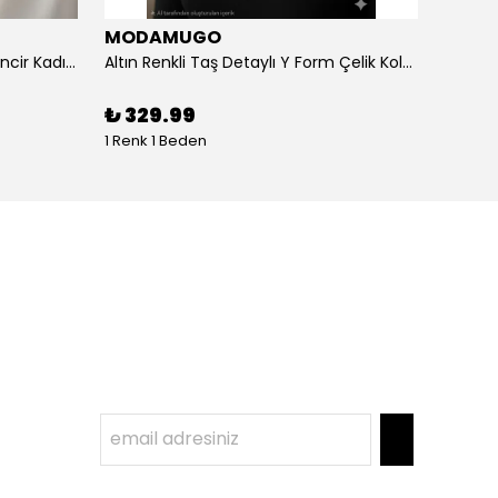
MODAMUGO
MOD
Altın Renk Kuş Figürlü iki Katlıı Zincir Kadın Y Kolye
Altın Renkli Taş Detaylı Y Form Çelik Kolye
%
3
₺ 329.99
1 Renk 1 Beden
1 Renk 