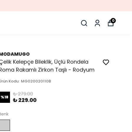
0
MODAMUGO
Çelik Kelepçe Bileklik, Üçlü Rondela
Roma Rakamlı Zirkon Taşlı - Rodyum
Ürün Kodu
:
MG020020110B
₺ 279.00
%
18
₺ 229.00
Renk