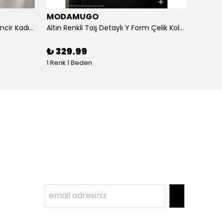
MODAMUGO
MOD
Altın Renk Kuş Figürlü iki Katlıı Zincir Kadın Y Kolye
Altın Renkli Taş Detaylı Y Form Çelik Kolye
%
3
₺ 329.99
1 Renk 1 Beden
1 Renk 