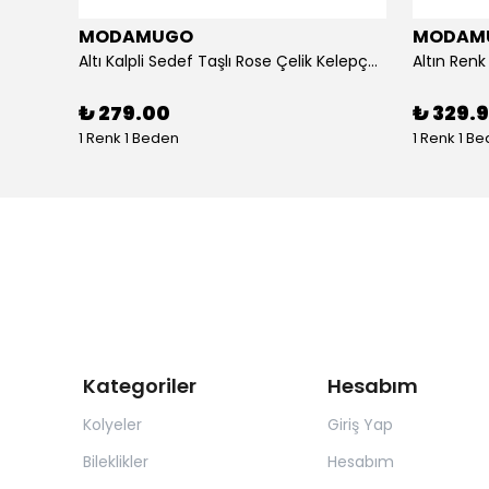
MODAMUGO
MODAM
um
Altı Kalpli Sedef Taşlı Rose Çelik Kelepçe Bileklik
₺ 279.00
₺ 329.
1 Renk 1 Beden
1 Renk 1 B
Kategoriler
Hesabım
Kolyeler
Giriş Yap
Bileklikler
Hesabım