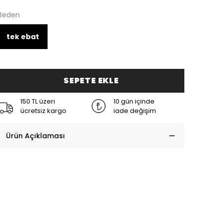
Beden
tek ebat
SEPETE EKLE
150 TL üzeri
10 gün içinde
ücretsiz kargo
iade değişim
Ürün Açıklaması