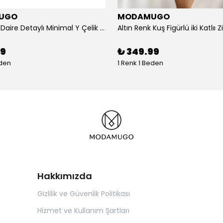
UGO
MODAMUGO
Altın Renk Daire Detaylı Minimal Y Çelik Kolye
99
₺ 349.99
eden
1 Renk 1 Beden
Hakkımızda
Gizlilik ve Güvenlik Politikası
Hizmet ve Kullanım Şartları