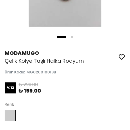
MODAMUGO
Çelik Kolye Taşlı Halka Rodyum
Ürün Kodu
:
MG020010019B
₺ 229.00
%
13
₺ 199.00
Renk