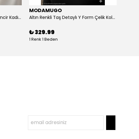
MODAMUGO
MOD
Altın Renk Kuş Figürlü iki Katlıı Zincir Kadın Y Kolye
Altın Renkli Taş Detaylı Y Form Çelik Kolye
%
3
₺ 329.99
1 Renk 1 Beden
1 Renk 