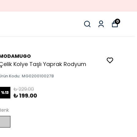
0
MODAMUGO
Çelik Kolye Taşlı Yaprak Rodyum
Ürün Kodu
:
MG020010027B
₺ 229.00
%
13
₺ 199.00
Renk