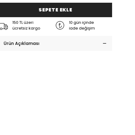
SEPETE EKLE
150 TL üzeri
10 gün içinde
ücretsiz kargo
iade değişim
Ürün Açıklaması