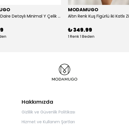
UGO
MODAMUGO
Altın Renk Daire Detaylı Minimal Y Çelik Kolye
99
₺ 349.99
eden
1 Renk 1 Beden
Hakkımızda
Gizlilik ve Güvenlik Politikası
Hizmet ve Kullanım Şartları