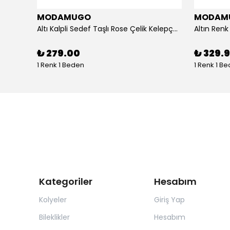
MODAMUGO
MODAM
um
Altı Kalpli Sedef Taşlı Rose Çelik Kelepçe Bileklik
₺ 279.00
₺ 329.
1 Renk 1 Beden
1 Renk 1 B
Kategoriler
Hesabım
Kolyeler
Giriş Yap
Bileklikler
Hesabım