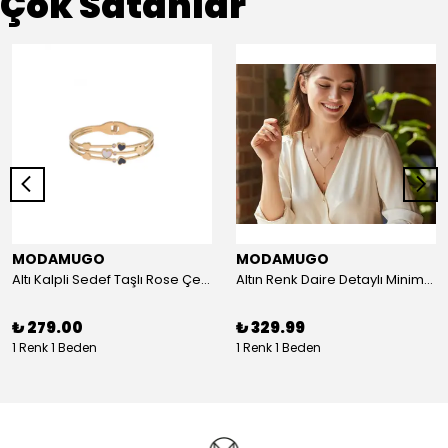
Çok Satanlar
MODAMUGO
MODAMUGO
Altı Kalpli Sedef Taşlı Rose Çelik Kelepçe Bileklik
Altın Renk Daire Detaylı Minimal Y Çelik Kolye
₺ 279.00
₺ 329.99
1 Renk 1 Beden
1 Renk 1 Beden