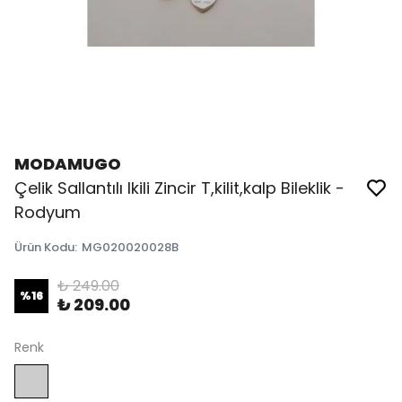
MODAMUGO
Çelik Sallantılı Ikili Zincir T,kilit,kalp Bileklik -
Rodyum
Ürün Kodu
:
MG020020028B
₺ 249.00
%
16
₺ 209.00
Renk