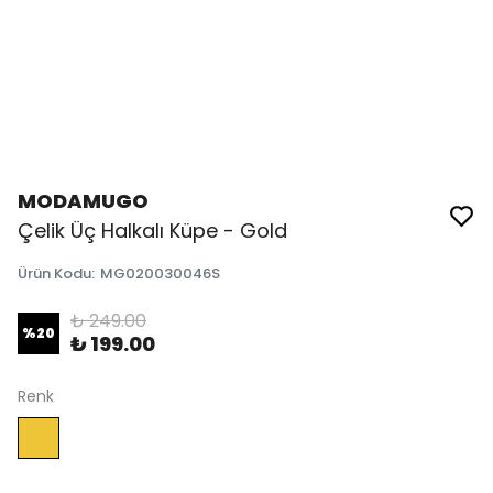
MODAMUGO
Çelik Üç Halkalı Küpe - Gold
Ürün Kodu
:
MG020030046S
₺ 249.00
%
20
₺ 199.00
Renk