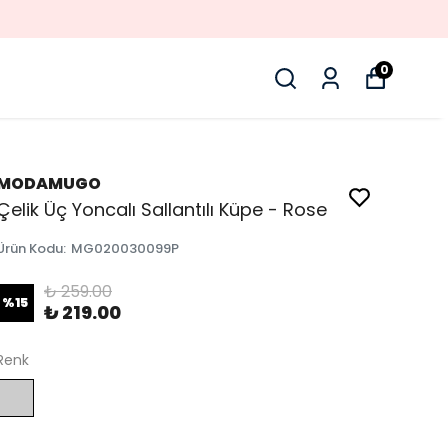
0
MODAMUGO
Çelik Üç Yoncalı Sallantılı Küpe - Rose
Ürün Kodu
:
MG020030099P
₺ 259.00
%
15
₺ 219.00
Renk