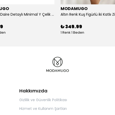
UGO
MODAMUGO
Altın Renk Daire Detaylı Minimal Y Çelik Kolye
99
₺ 349.99
eden
1 Renk 1 Beden
Hakkımızda
Gizlilik ve Güvenlik Politikası
Hizmet ve Kullanım Şartları