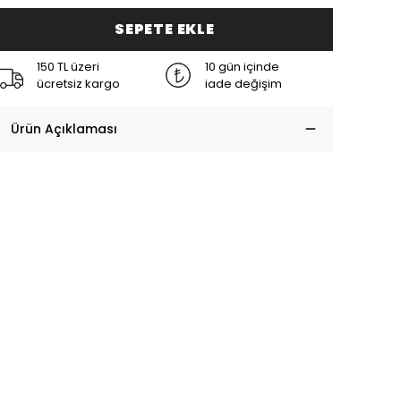
SEPETE EKLE
150 TL üzeri
10 gün içinde
ücretsiz kargo
iade değişim
Ürün Açıklaması