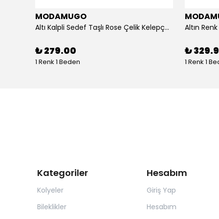
MODAMUGO
MODAM
um
Altı Kalpli Sedef Taşlı Rose Çelik Kelepçe Bileklik
₺ 279.00
₺ 329.
1 Renk 1 Beden
1 Renk 1 B
Kategoriler
Hesabım
Kolyeler
Giriş Yap
Bileklikler
Hesabım