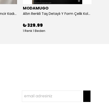
MODAMUGO
MOD
Altın Renk Kuş Figürlü iki Katlıı Zincir Kadın Y Kolye
Altın Renkli Taş Detaylı Y Form Çelik Kolye
%
3
₺ 329.99
1 Renk 1 Beden
1 Renk 