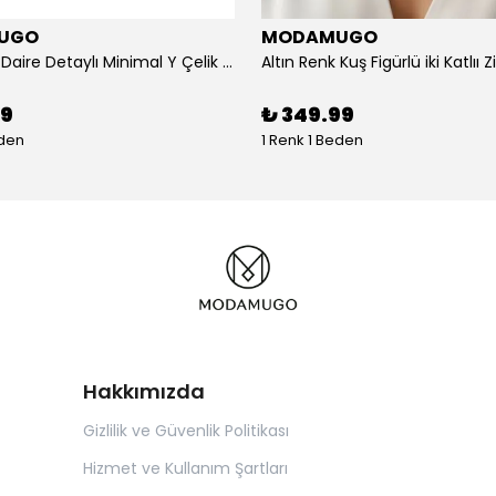
UGO
MODAMUGO
Altın Renk Daire Detaylı Minimal Y Çelik Kolye
99
₺ 349.99
eden
1 Renk 1 Beden
Hakkımızda
Gizlilik ve Güvenlik Politikası
Hizmet ve Kullanım Şartları