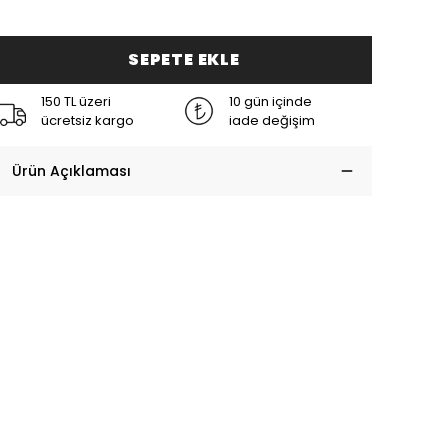
SEPETE EKLE
150 TL üzeri
10 gün içinde
ücretsiz kargo
iade değişim
Ürün Açıklaması