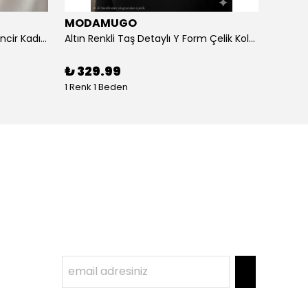
MODAMUGO
MOD
Altın Renk Kuş Figürlü iki Katlıı Zincir Kadın Y Kolye
Altın Renkli Taş Detaylı Y Form Çelik Kolye
%
3
₺ 329.99
1 Renk 1 Beden
1 Renk 