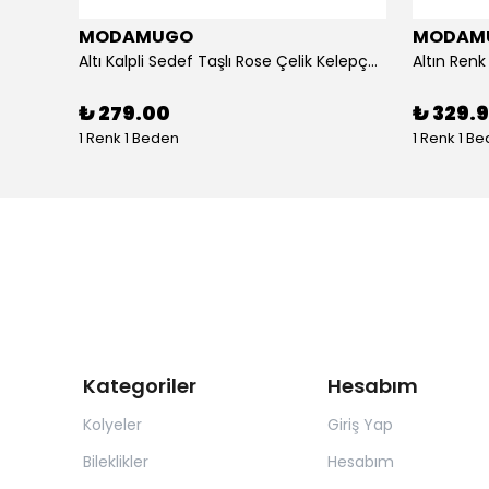
MODAMUGO
MODAM
um
Altı Kalpli Sedef Taşlı Rose Çelik Kelepçe Bileklik
₺ 279.00
₺ 329.
1 Renk 1 Beden
1 Renk 1 B
Kategoriler
Hesabım
Kolyeler
Giriş Yap
Bileklikler
Hesabım