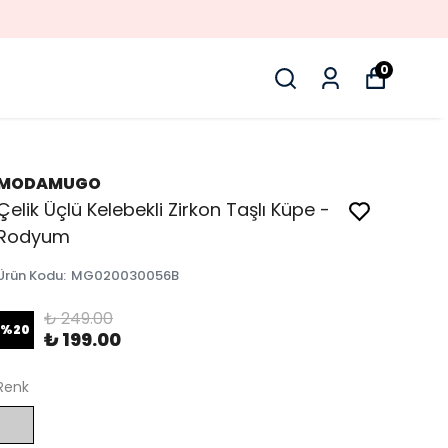
0
MODAMUGO
Çelik Üçlü Kelebekli Zirkon Taşlı Küpe -
Rodyum
Ürün Kodu
:
MG020030056B
₺ 249.00
%
20
₺ 199.00
Renk