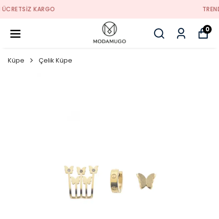
TREND ÜRÜNLER
0
Küpe
Çelik Küpe