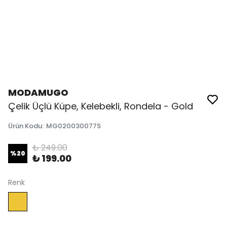
MODAMUGO
Çelik Üçlü Küpe, Kelebekli, Rondela - Gold
Ürün Kodu
:
MG020030077S
₺ 249.00
%
20
₺ 199.00
Renk