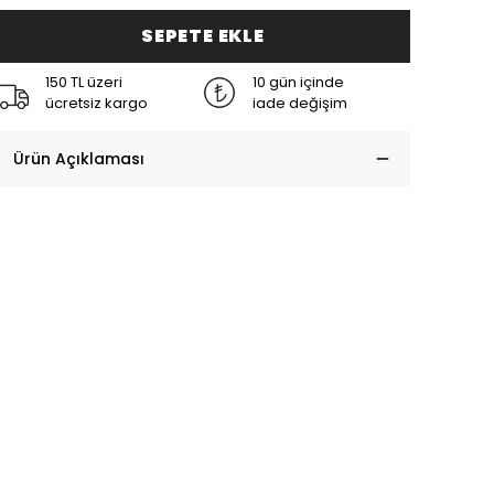
SEPETE EKLE
150 TL üzeri
10 gün içinde
ücretsiz kargo
iade değişim
Ürün Açıklaması