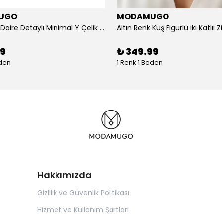
UGO
MODAMUGO
Altın Renk Daire Detaylı Minimal Y Çelik Kolye
99
₺ 349.99
eden
1 Renk 1 Beden
Hakkımızda
Gizlilik ve Güvenlik Politikası
Hizmet ve Kullanım Şartları