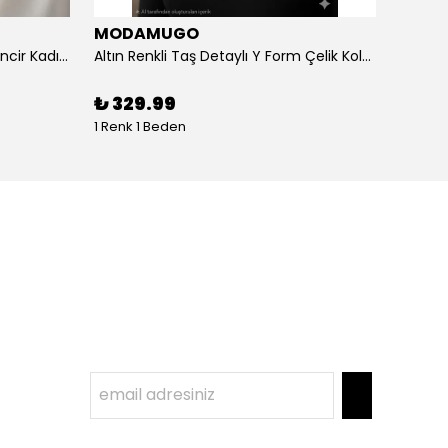
MODAMUGO
MOD
Altın Renk Kuş Figürlü iki Katlıı Zincir Kadın Y Kolye
Altın Renkli Taş Detaylı Y Form Çelik Kolye
%
3
₺ 329.99
1 Renk 1 Beden
1 Renk 