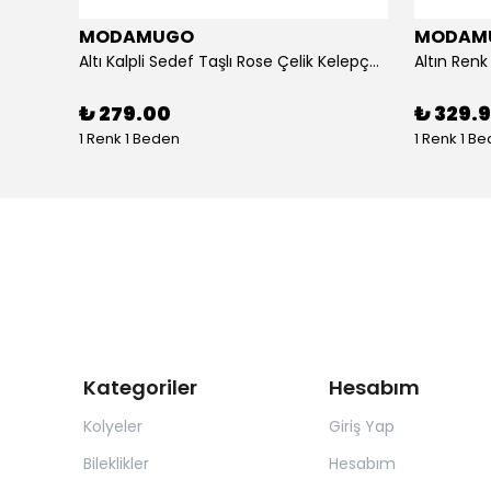
MODAMUGO
MODAM
um
Altı Kalpli Sedef Taşlı Rose Çelik Kelepçe Bileklik
₺ 279.00
₺ 329.
1 Renk 1 Beden
1 Renk 1 B
Kategoriler
Hesabım
Kolyeler
Giriş Yap
Bileklikler
Hesabım