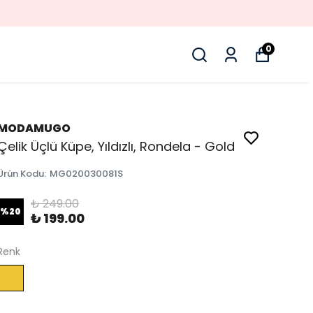
0
MODAMUGO
Çelik Üçlü Küpe, Yıldızlı, Rondela - Gold
Ürün Kodu
:
MG020030081S
₺ 249.00
%
20
₺ 199.00
Renk