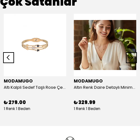
Çok Satanlar
MODAMUGO
MODAMUGO
Altı Kalpli Sedef Taşlı Rose Çelik Kelepçe Bileklik
Altın Renk Daire Detaylı Minimal Y Çelik Kolye
₺ 279.00
₺ 329.99
1 Renk 1 Beden
1 Renk 1 Beden