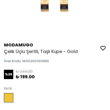
MODAMUGO
Çelik Üçlü Şeritli, Taşlı Küpe - Gold
Ürün Kodu
:
MG020030068S
₺ 249.00
%
20
₺ 199.00
Renk