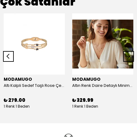
Çok Satanlar
MODAMUGO
MODAMUGO
Altı Kalpli Sedef Taşlı Rose Çelik Kelepçe Bileklik
Altın Renk Daire Detaylı Minimal Y Çelik Kolye
₺ 279.00
₺ 329.99
1 Renk 1 Beden
1 Renk 1 Beden