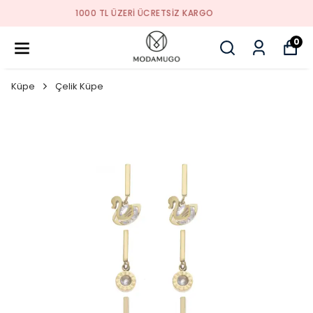
TREND ÜRÜNLER
0
Küpe
Çelik Küpe