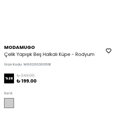
MODAMUGO
Çelik Yapışık Beş Halkalı Küpe - Rodyum
Ürün Kodu
:
MG020030051B
₺ 249.00
%
20
₺ 199.00
Renk