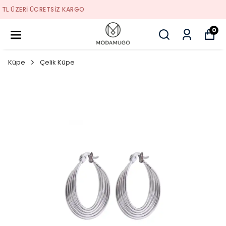
TREND ÜRÜNLER
0
Küpe
Çelik Küpe