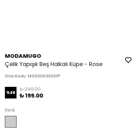
MODAMUGO
Çelik Yapışık Beş Halkalı Küpe - Rose
Ürün Kodu
:
MG020030051P
₺ 249.00
%
20
₺ 199.00
Renk