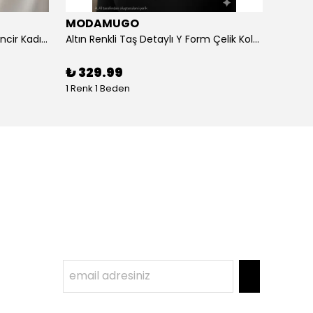
MODAMUGO
MOD
Altın Renk Kuş Figürlü iki Katlıı Zincir Kadın Y Kolye
Altın Renkli Taş Detaylı Y Form Çelik Kolye
%
3
₺ 329.99
1 Renk 1 Beden
1 Renk 