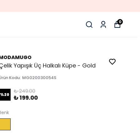
0
MODAMUGO
Çelik Yapışık Üç Halkalı Küpe - Gold
Ürün Kodu
:
MG020030054S
₺ 249.00
%
20
₺ 199.00
Renk