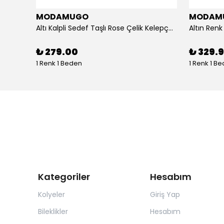
MODAMUGO
MODAM
um
Altı Kalpli Sedef Taşlı Rose Çelik Kelepçe Bileklik
₺ 279.00
₺ 329.
1 Renk 1 Beden
1 Renk 1 B
Kategoriler
Hesabım
Kolyeler
Giriş Yap
Bileklikler
Hesabım