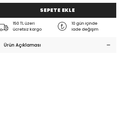
SEPETE EKLE
150 TL üzeri
10 gün içinde
ücretsiz kargo
iade değişim
Ürün Açıklaması