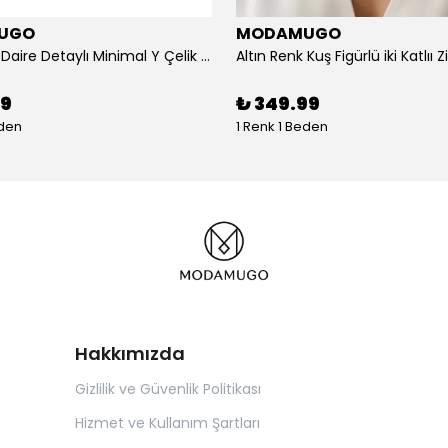
UGO
MODAMUGO
Altın Renk Daire Detaylı Minimal Y Çelik Kolye
99
₺ 349.99
eden
1 Renk 1 Beden
Hakkımızda
Gizlilik ve Güvenlik Politikası
Hizmet ve Kullanım Şartları