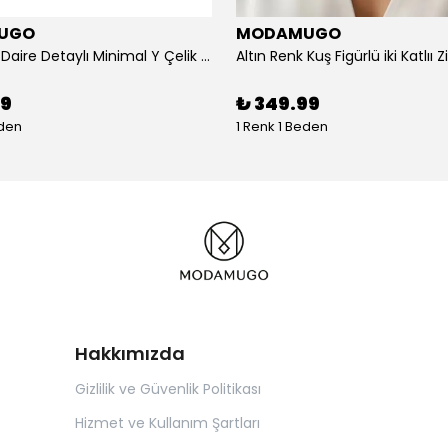
UGO
MODAMUGO
Altın Renk Daire Detaylı Minimal Y Çelik Kolye
99
₺ 349.99
eden
1 Renk 1 Beden
Hakkımızda
Gizlilik ve Güvenlik Politikası
Hizmet ve Kullanım Şartları