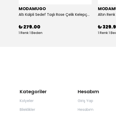
MODAMUGO
MODAM
um
Altı Kalpli Sedef Taşlı Rose Çelik Kelepçe Bileklik
₺ 279.00
₺ 329.
1 Renk 1 Beden
1 Renk 1 B
Kategoriler
Hesabım
Kolyeler
Giriş Yap
Bileklikler
Hesabım