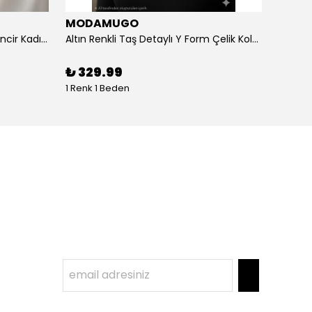
MODAMUGO
MOD
Altın Renk Kuş Figürlü iki Katlıı Zincir Kadın Y Kolye
Altın Renkli Taş Detaylı Y Form Çelik Kolye
%
3
₺ 329.99
1 Renk 1 Beden
1 Renk 