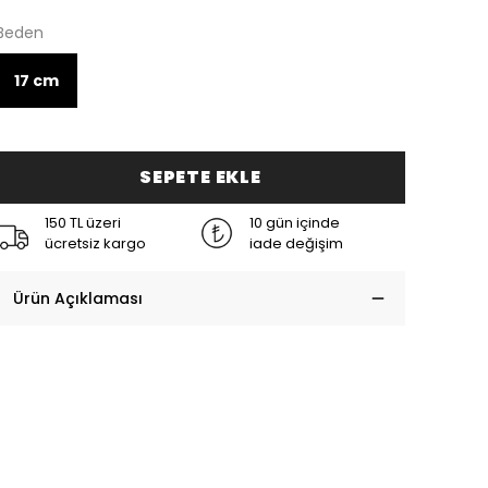
Beden
17 cm
SEPETE EKLE
150 TL üzeri
10 gün içinde
ücretsiz kargo
iade değişim
Ürün Açıklaması