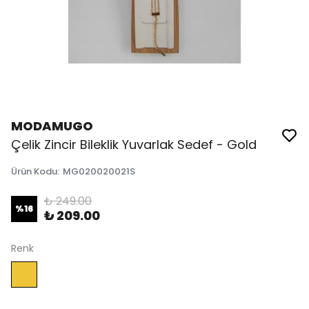
MODAMUGO
Çelik Zincir Bileklik Yuvarlak Sedef - Gold
Ürün Kodu
:
MG020020021S
₺ 249.00
%
16
₺ 209.00
Renk