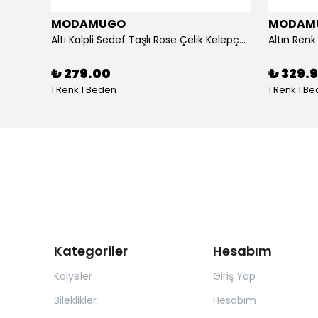
MODAMUGO
MODAM
um
Altı Kalpli Sedef Taşlı Rose Çelik Kelepçe Bileklik
₺ 279.00
₺ 329.
1 Renk 1 Beden
1 Renk 1 B
Kategoriler
Hesabım
Kolyeler
Giriş Yap
Bileklikler
Hesabım