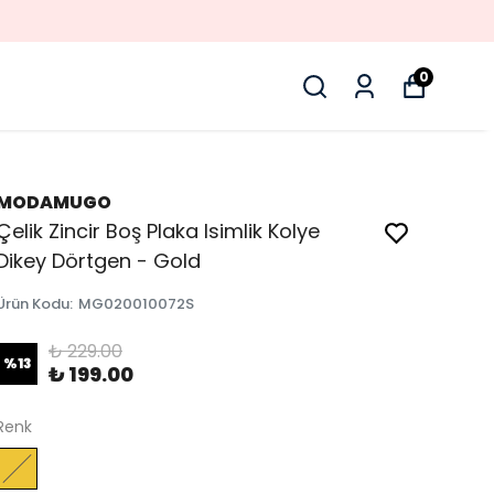
0
MODAMUGO
Çelik Zincir Boş Plaka Isimlik Kolye
Dikey Dörtgen - Gold
Ürün Kodu
:
MG020010072S
₺ 229.00
%
13
₺ 199.00
Renk