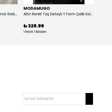
MODAMUGO
MOD
Altın Renk Kuş Figürlü iki Katlıı Zincir Kadın Y Kolye
Altın Renkli Taş Detaylı Y Form Çelik Kolye
%
3
₺ 329.99
1 Renk 1 Beden
1 Renk 