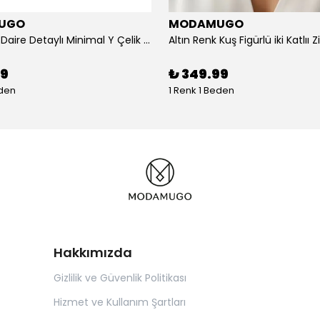
UGO
MODAMUGO
Altın Renk Daire Detaylı Minimal Y Çelik Kolye
99
₺ 349.99
eden
1 Renk 1 Beden
Hakkımızda
Gizlilik ve Güvenlik Politikası
Hizmet ve Kullanım Şartları