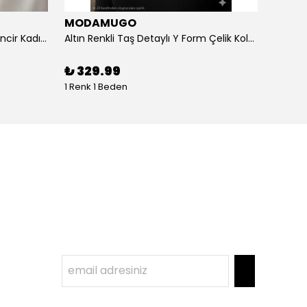
MODAMUGO
MOD
Altın Renk Kuş Figürlü iki Katlıı Zincir Kadın Y Kolye
Altın Renkli Taş Detaylı Y Form Çelik Kolye
%
3
₺ 329.99
1 Renk 1 Beden
1 Renk 