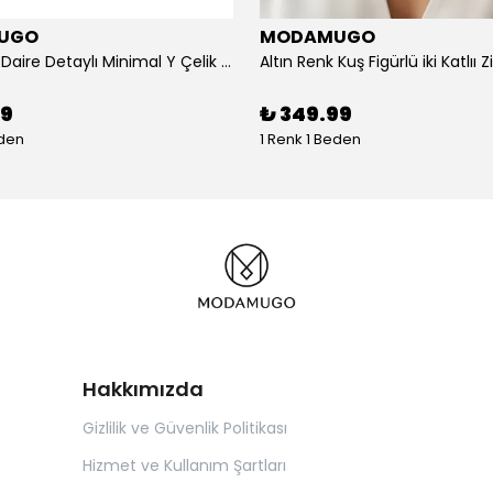
UGO
MODAMUGO
Altın Renk Daire Detaylı Minimal Y Çelik Kolye
99
₺ 349.99
eden
1 Renk 1 Beden
Hakkımızda
Gizlilik ve Güvenlik Politikası
Hizmet ve Kullanım Şartları