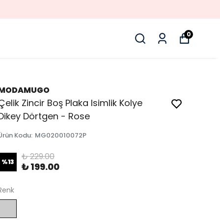
0
MODAMUGO
Çelik Zincir Boş Plaka Isimlik Kolye
Dikey Dörtgen - Rose
Ürün Kodu
:
MG020010072P
₺ 229.00
%
13
₺ 199.00
Renk