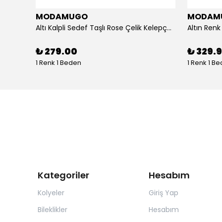
MODAMUGO
MODAM
um
Altı Kalpli Sedef Taşlı Rose Çelik Kelepçe Bileklik
₺ 279.00
₺ 329.
1 Renk 1 Beden
1 Renk 1 B
Kategoriler
Hesabım
Kolyeler
Giriş Yap
Bileklikler
Hesabım