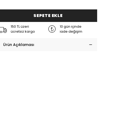
SEPETE EKLE
150 TL üzeri
10 gün içinde
ücretsiz kargo
iade değişim
Ürün Açıklaması