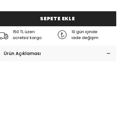
SEPETE EKLE
150 TL üzeri
10 gün içinde
ücretsiz kargo
iade değişim
Ürün Açıklaması