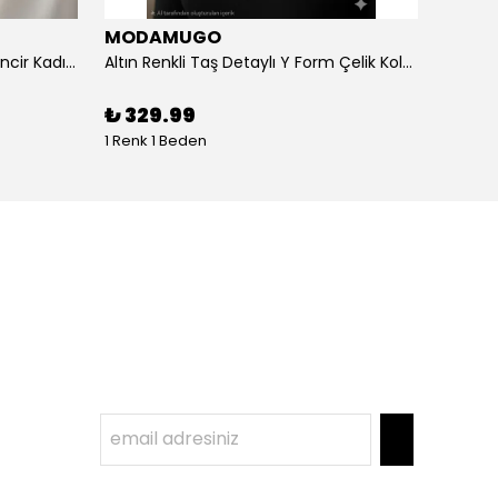
MODAMUGO
MOD
Altın Renk Kuş Figürlü iki Katlıı Zincir Kadın Y Kolye
Altın Renkli Taş Detaylı Y Form Çelik Kolye
%
3
₺ 329.99
1 Renk 1 Beden
1 Renk 