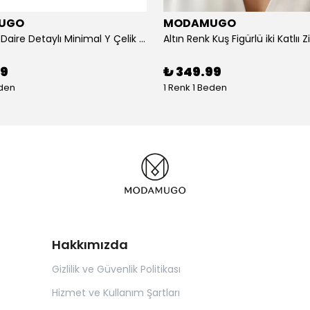
UGO
MODAMUGO
Altın Renk Daire Detaylı Minimal Y Çelik Kolye
99
₺ 349.99
eden
1 Renk 1 Beden
Hakkımızda
Gizlilik ve Güvenlik Politikası
Hizmet ve Kullanım Şartları