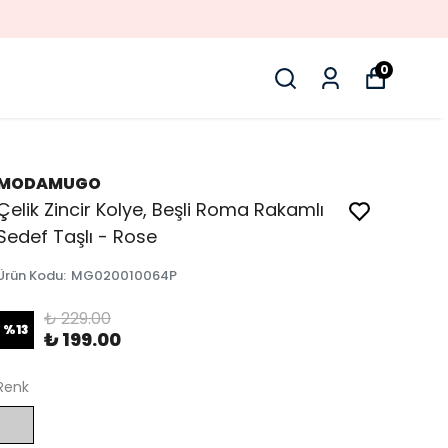
0
MODAMUGO
Çelik Zincir Kolye, Beşli Roma Rakamlı
Sedef Taşlı - Rose
Ürün Kodu
:
MG020010064P
₺ 229.00
%
13
₺ 199.00
Renk