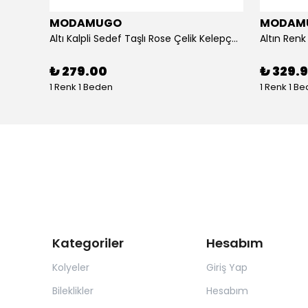
MODAMUGO
MODAM
um
Altı Kalpli Sedef Taşlı Rose Çelik Kelepçe Bileklik
₺ 279.00
₺ 329.
1 Renk 1 Beden
1 Renk 1 B
Kategoriler
Hesabım
Kolyeler
Giriş Yap
Bileklikler
Hesabım