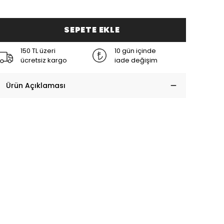
SEPETE EKLE
150 TL üzeri
10 gün içinde
ücretsiz kargo
iade değişim
Ürün Açıklaması