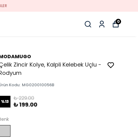
0
MODAMUGO
Çelik Zincir Kolye, Kalpli Kelebek Uçlu -
Rodyum
Ürün Kodu
:
MG020010056B
₺ 229.00
%
13
₺ 199.00
Renk