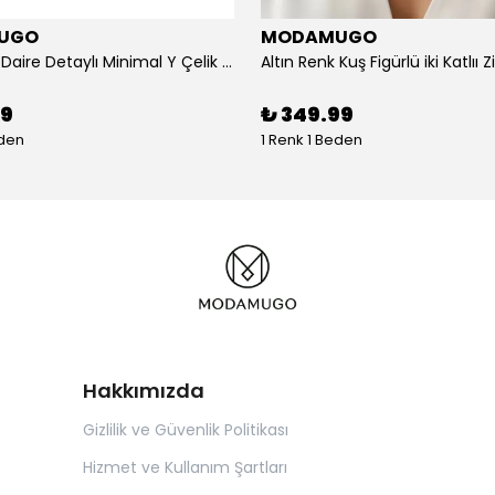
UGO
MODAMUGO
Altın Renk Daire Detaylı Minimal Y Çelik Kolye
99
₺ 349.99
eden
1 Renk 1 Beden
Hakkımızda
Gizlilik ve Güvenlik Politikası
Hizmet ve Kullanım Şartları