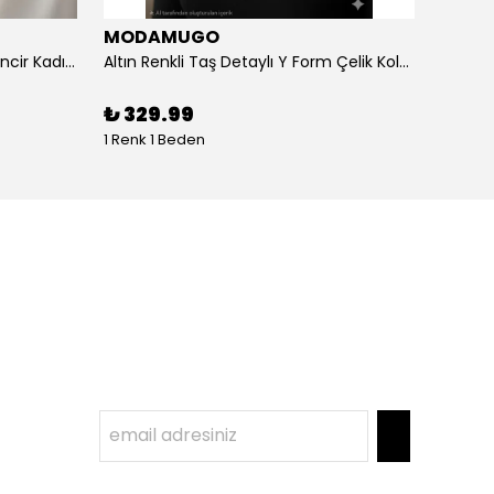
MODAMUGO
MOD
Altın Renk Kuş Figürlü iki Katlıı Zincir Kadın Y Kolye
Altın Renkli Taş Detaylı Y Form Çelik Kolye
%
3
₺ 329.99
1 Renk 1 Beden
1 Renk 