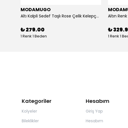
MODAMUGO
MODAM
um
Altı Kalpli Sedef Taşlı Rose Çelik Kelepçe Bileklik
₺ 279.00
₺ 329.
1 Renk 1 Beden
1 Renk 1 B
Kategoriler
Hesabım
Kolyeler
Giriş Yap
Bileklikler
Hesabım