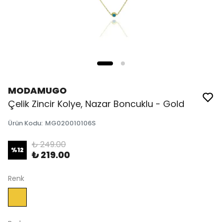
MODAMUGO
Çelik Zincir Kolye, Nazar Boncuklu - Gold
Ürün Kodu
:
MG020010106S
₺ 249.00
%
12
₺ 219.00
Renk