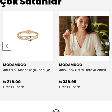
Çok Satanlar
MODAMUGO
MODAMUGO
Altı Kalpli Sedef Taşlı Rose Çelik Kelepçe Bileklik
Altın Renk Daire Detaylı Minimal Y Çelik Kolye
₺ 279.00
₺ 329.99
1 Renk 1 Beden
1 Renk 1 Beden