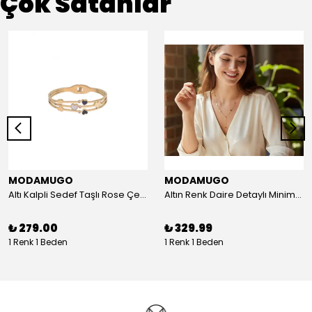
Çok Satanlar
MODAMUGO
MODAMUGO
Altı Kalpli Sedef Taşlı Rose Çelik Kelepçe Bileklik
Altın Renk Daire Detaylı Minimal Y Çelik Kolye
₺ 279.00
₺ 329.99
1 Renk 1 Beden
1 Renk 1 Beden