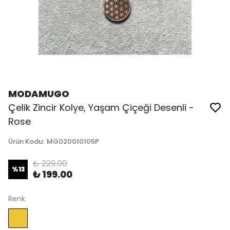
MODAMUGO
Çelik Zincir Kolye, Yaşam Çiçeği Desenli -
Rose
Ürün Kodu
:
MG020010105P
₺ 229.00
%
13
₺ 199.00
Renk