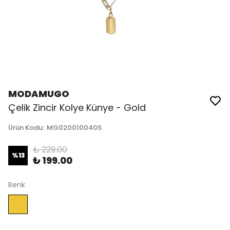
MODAMUGO
Çelik Zincir Kolye Künye - Gold
Ürün Kodu
:
MG020010040S
₺ 229.00
%
13
₺ 199.00
Renk