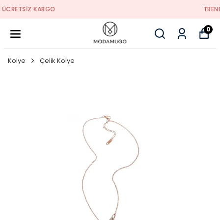
TREND ÜRÜNLER
0
Kolye
Çelik Kolye