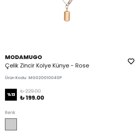
MODAMUGO
Çelik Zincir Kolye Künye - Rose
Ürün Kodu
:
MG020010040P
₺ 229.00
%
13
₺ 199.00
Renk