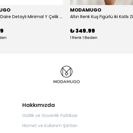
UGO
MODAMUGO
Altın Renk Daire Detaylı Minimal Y Çelik Kolye
99
₺ 349.99
eden
1 Renk 1 Beden
Hakkımızda
Gizlilik ve Güvenlik Politikası
Hizmet ve Kullanım Şartları