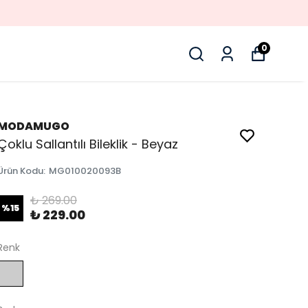
0
MODAMUGO
Çoklu Sallantılı Bileklik - Beyaz
Ürün Kodu
:
MG010020093B
₺ 269.00
%
15
₺ 229.00
Renk