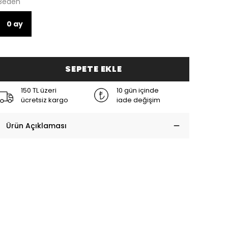
Beden
0 ay
SEPETE EKLE
150 TL üzeri
10 gün içinde
ücretsiz kargo
iade değişim
Ürün Açıklaması