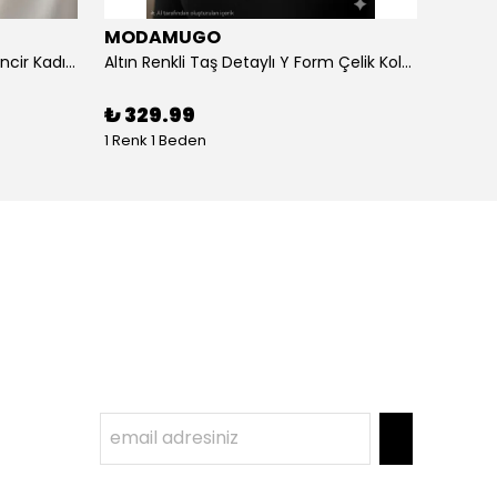
MODAMUGO
MOD
Altın Renk Kuş Figürlü iki Katlıı Zincir Kadın Y Kolye
Altın Renkli Taş Detaylı Y Form Çelik Kolye
%
3
₺ 329.99
1 Renk 1 Beden
1 Renk 