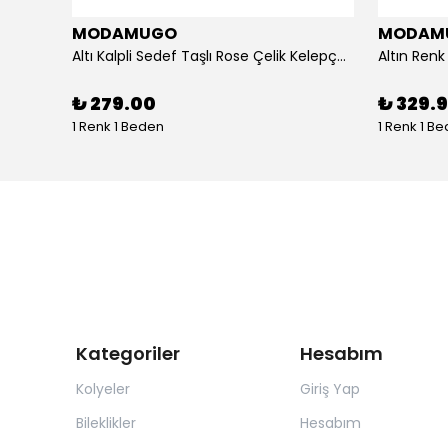
MODAMUGO
MODAM
um
Altı Kalpli Sedef Taşlı Rose Çelik Kelepçe Bileklik
₺ 279.00
₺ 329.
1 Renk 1 Beden
1 Renk 1 B
Kategoriler
Hesabım
Kolyeler
Giriş Yap
Bileklikler
Hesabım