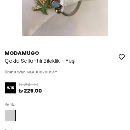
MODAMUGO
Çoklu Sallantılı Bileklik - Yeşil
Ürün Kodu
:
MG010020094Y
₺ 269.00
%
15
₺ 229.00
Renk