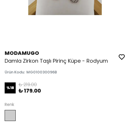
MODAMUGO
Damla Zirkon Taşlı Pirinç Küpe - Rodyum
Ürün Kodu
:
MG010030096B
₺ 219.00
%
18
₺ 179.00
Renk