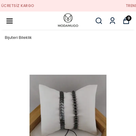
TREND ÜRÜNLER
0
Bijuteri Bileklik