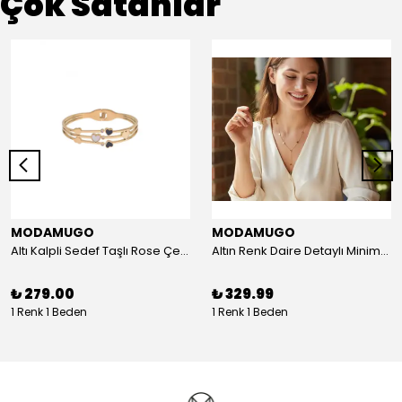
Çok Satanlar
MODAMUGO
MODAMUGO
Altı Kalpli Sedef Taşlı Rose Çelik Kelepçe Bileklik
Altın Renk Daire Detaylı Minimal Y Çelik Kolye
₺ 279.00
₺ 329.99
1 Renk 1 Beden
1 Renk 1 Beden