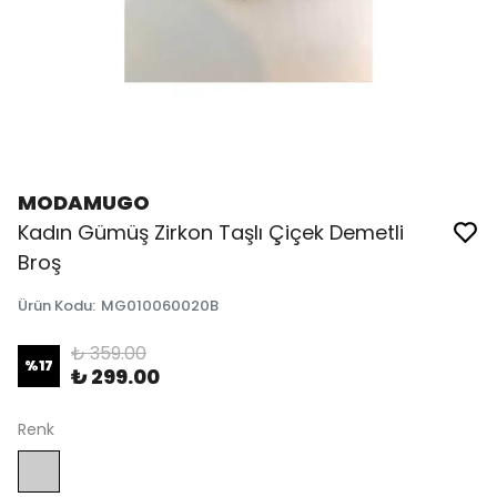
MODAMUGO
Kadın Gümüş Zirkon Taşlı Çiçek Demetli
Broş
Ürün Kodu
:
MG010060020B
₺ 359.00
%
17
₺ 299.00
Renk