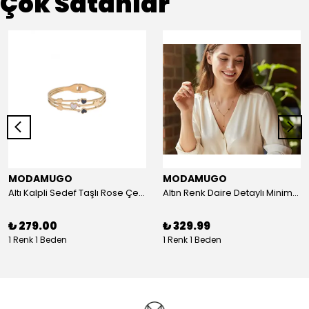
Çok Satanlar
MODAMUGO
MODAMUGO
Altı Kalpli Sedef Taşlı Rose Çelik Kelepçe Bileklik
Altın Renk Daire Detaylı Minimal Y Çelik Kolye
₺ 279.00
₺ 329.99
1 Renk 1 Beden
1 Renk 1 Beden