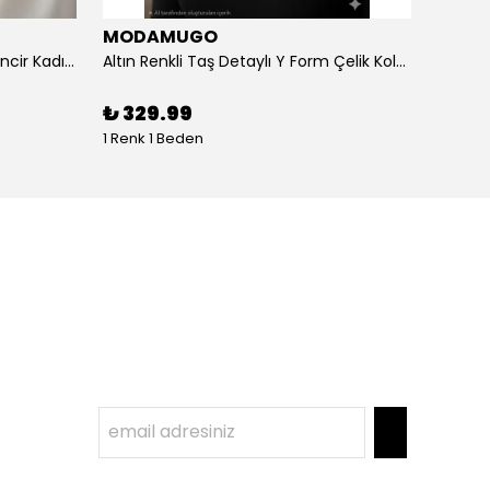
MODAMUGO
MOD
Altın Renk Kuş Figürlü iki Katlıı Zincir Kadın Y Kolye
Altın Renkli Taş Detaylı Y Form Çelik Kolye
%
3
₺ 329.99
1 Renk 1 Beden
1 Renk 