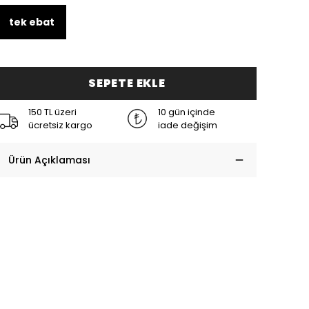
tek ebat
SEPETE EKLE
150 TL üzeri
10 gün içinde
ücretsiz kargo
iade değişim
Ürün Açıklaması