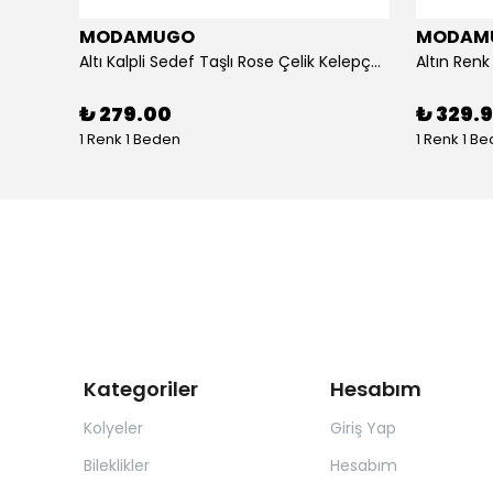
MODAMUGO
MODAM
um
Altı Kalpli Sedef Taşlı Rose Çelik Kelepçe Bileklik
₺ 279.00
₺ 329.
1 Renk 1 Beden
1 Renk 1 B
Kategoriler
Hesabım
Kolyeler
Giriş Yap
Bileklikler
Hesabım