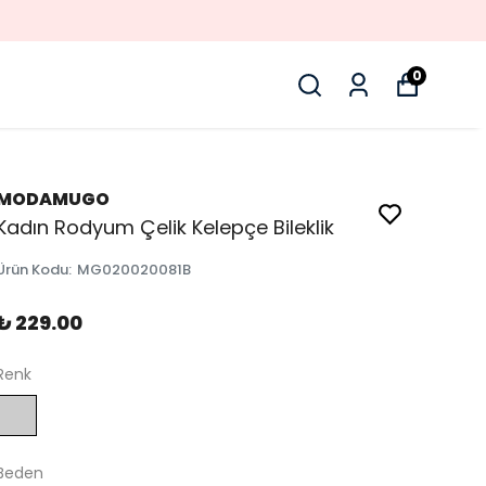
0
MODAMUGO
Kadın Rodyum Çelik Kelepçe Bileklik
Ürün Kodu
:
MG020020081B
₺ 229.00
Renk
Beden