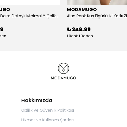
UGO
MODAMUGO
Altın Renk Daire Detaylı Minimal Y Çelik Kolye
99
₺ 349.99
eden
1 Renk 1 Beden
Hakkımızda
Gizlilik ve Güvenlik Politikası
Hizmet ve Kullanım Şartları