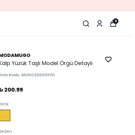
0
MODAMUGO
Kalp Yüzük Taşlı Model Örgü Detaylı
Ürün Kodu
:
MUGO20000YG1
₺ 200.99
Renk
Beden