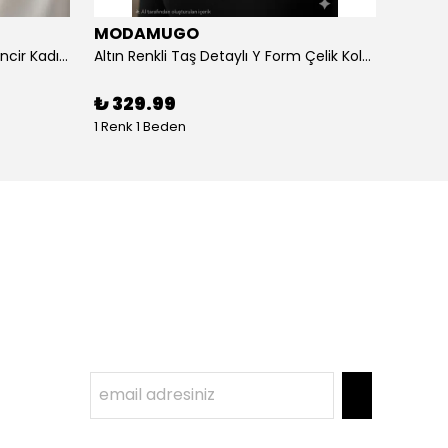
MODAMUGO
MOD
Altın Renk Kuş Figürlü iki Katlıı Zincir Kadın Y Kolye
Altın Renkli Taş Detaylı Y Form Çelik Kolye
%
3
₺ 329.99
1 Renk 1 Beden
1 Renk 