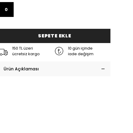
0
SEPETE EKLE
150 TL üzeri
10 gün içinde
ücretsiz kargo
iade değişim
Ürün Açıklaması