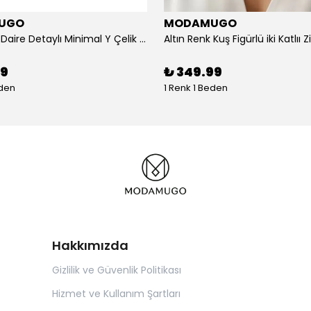
UGO
MODAMUGO
Altın Renk Daire Detaylı Minimal Y Çelik Kolye
99
₺ 349.99
eden
1 Renk 1 Beden
Hakkımızda
Gizlilik ve Güvenlik Politikası
Hizmet ve Kullanım Şartları