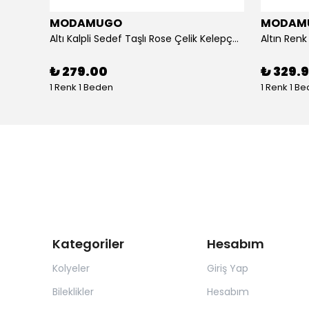
MODAMUGO
MODAM
um
Altı Kalpli Sedef Taşlı Rose Çelik Kelepçe Bileklik
₺ 279.00
₺ 329.
1 Renk 1 Beden
1 Renk 1 B
Kategoriler
Hesabım
Kolyeler
Giriş Yap
Bileklikler
Hesabım