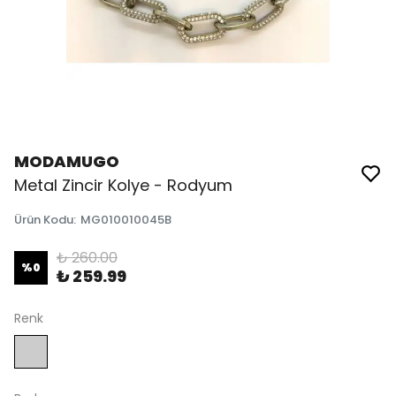
MODAMUGO
Metal Zincir Kolye - Rodyum
Ürün Kodu
:
MG010010045B
₺ 260.00
%
0
₺ 259.99
Renk