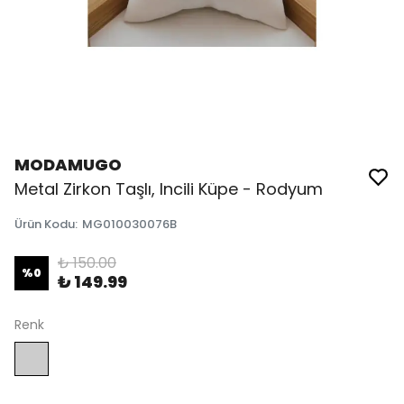
MODAMUGO
Metal Zirkon Taşlı, Incili Küpe - Rodyum
Ürün Kodu
:
MG010030076B
₺ 150.00
%
0
₺ 149.99
Renk