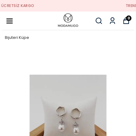
TREND ÜRÜNLER
0
Bijuteri Küpe