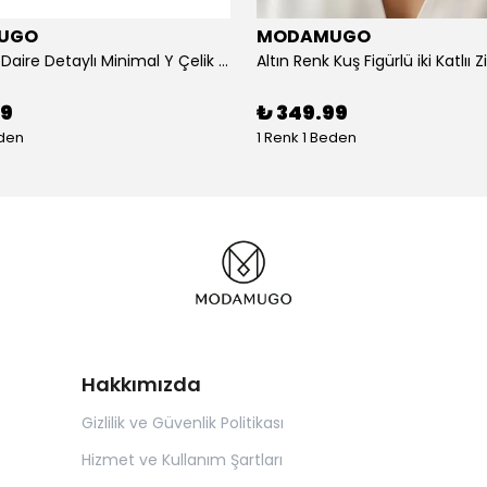
UGO
MODAMUGO
Altın Renk Daire Detaylı Minimal Y Çelik Kolye
99
₺ 349.99
eden
1 Renk 1 Beden
Hakkımızda
Gizlilik ve Güvenlik Politikası
Hizmet ve Kullanım Şartları