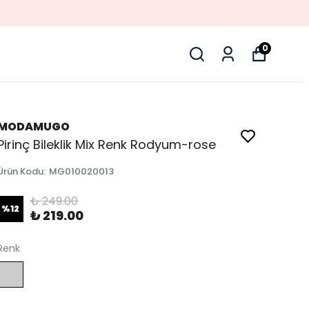
0
MODAMUGO
Pirinç Bileklik Mix Renk Rodyum-rose
Ürün Kodu
:
MG010020013
₺ 249.00
%
12
₺ 219.00
Renk