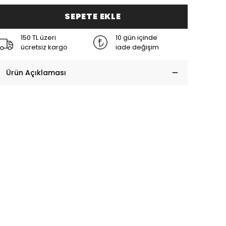
SEPETE EKLE
150 TL üzeri
10 gün içinde
ücretsiz kargo
iade değişim
Ürün Açıklaması