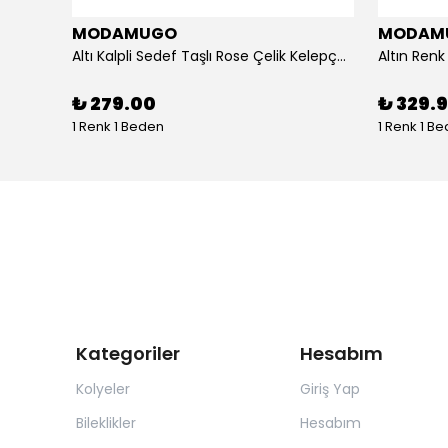
MODAMUGO
MODAM
um
Altı Kalpli Sedef Taşlı Rose Çelik Kelepçe Bileklik
₺ 279.00
₺ 329.
1 Renk 1 Beden
1 Renk 1 B
Kategoriler
Hesabım
Kolyeler
Giriş Yap
Bileklikler
Hesabım