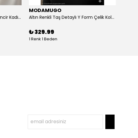
MODAMUGO
MOD
Altın Renk Kuş Figürlü iki Katlıı Zincir Kadın Y Kolye
Altın Renkli Taş Detaylı Y Form Çelik Kolye
%
3
₺ 329.99
1 Renk 1 Beden
1 Renk 