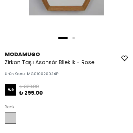
MODAMUGO
Zirkon Taşlı Asansör Bileklik - Rose
Ürün Kodu
:
MG010020024P
₺ 329.00
%
9
₺ 299.00
Renk